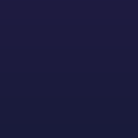
数字健康
通过互联网提供健康咨询和管理服务